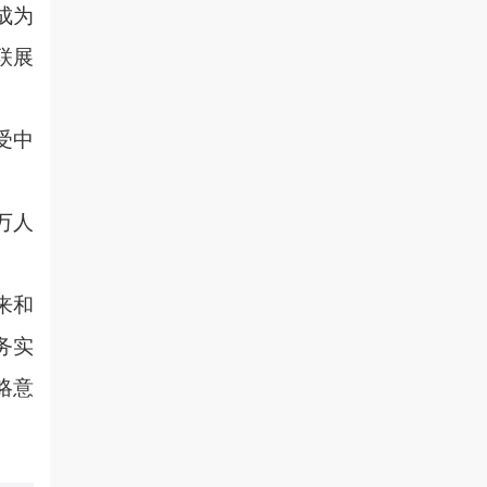
成为
联展
受中
万人
来和
务实
略意