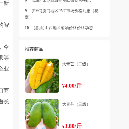
8
[乙醇]山东冠县新瑞乙醇价格动态
一新
9
[PVC]厦门地区PVC市场价格动态（稳
定）
的智
10
[蒽油]山西地区蒽油价格价格动态
，今
推荐商品
果等
大青芒（二级）
企业
4.00/斤
¥
口商
增长
大青芒（三级）
3.80/斤
¥