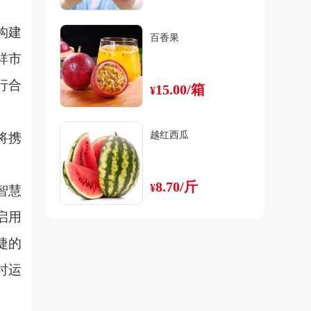
构建
百香果
祥市
行合
15.00/箱
¥
越红西瓜
将携
8.70/斤
¥
智慧
启用
捷的
时运