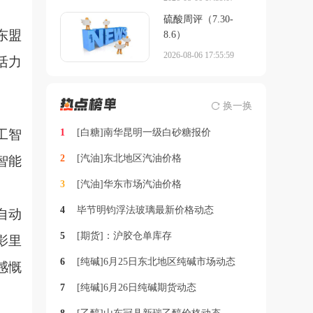
硫酸周评（7.30-
东盟
8.6）
2026-08-06 17:55:59
活力
换一换
工智
1
[白糖]南华昆明一级白砂糖报价
2
[汽油]东北地区汽油价格
智能
3
[汽油]华东市场汽油价格
4
毕节明钧浮法玻璃最新价格动态
自动
5
[期货]：沪胶仓单库存
影里
6
[纯碱]6月25日东北地区纯碱市场动态
感慨
7
[纯碱]6月26日纯碱期货动态