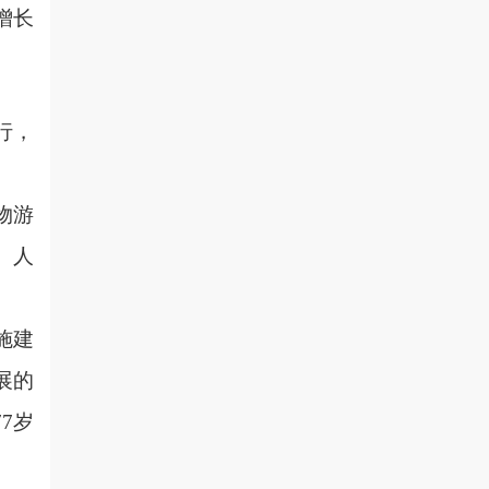
增长
行，
物游
、人
施建
展的
7岁