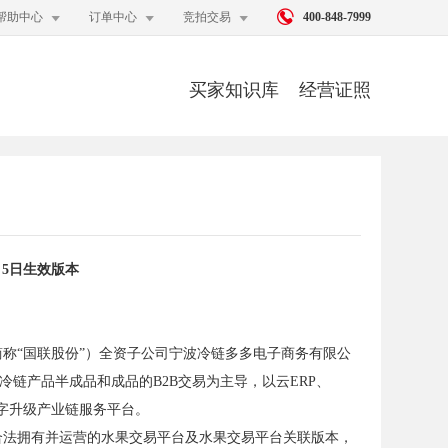




帮助中心
订单中心
竞拍交易
400-848-7999
买家知识库
经营证照
月5日生效版本
以下简称“国联股份”）全资子公司宁波冷链多多电子商务有限公
冷链产品半成品和成品的B2B交易为主导，以云ERP、
字升级产业链服务平台。
）合法拥有并运营的水果交易平台及水果交易平台关联版本，