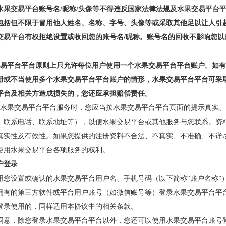
水果交易平台账号名/昵称/头像等不得违反国家法律法规及水果交易平台
包括但不限于冒用他人姓名、名称、字号、头像等或采取其他足以让人引
交易平台有权拒绝设置或收回您的账号名/昵称。账号名的回收不影响您
易平台平台原则上只允许每位用户使用一个水果交易平台平台账户。如有
册或不当使用多个水果交易平台平台账户的情形，水果交易平台平台可采
平台及相关方造成损失的，您还应承担赔偿责任。
用水果交易平台平台服务时，您应当按水果交易平台平台页面的提示真实
、联系电话、联系地址等），以便水果交易平台或其他服务与您联系。资
真实性及有效性。如果您提供的注册资料不合法、不真实、不准确、不详
使用水果交易平台各项服务的权利。
户登录
用您设置或确认的水果交易平台用户名、手机号码（以下简称“账户名称”
拥有的第三方软件或平台用户账号（如微信账号等）登录水果交易平台平
登录使用的，同样适用本协议中的相关条款。
同意，除您登录水果交易平台平台以外，您还可以使用水果交易平台账号