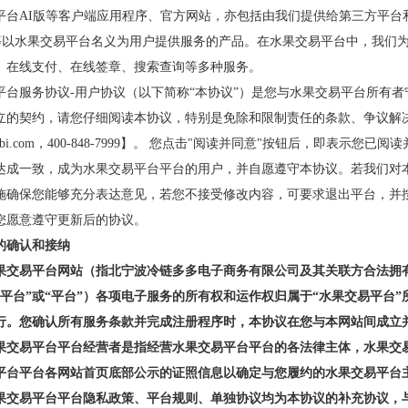
平台AI版等客户端应用程序、官方网站，亦包括由我们提供给第三方平台
）等以水果交易平台名义为用户提供服务的产品。在水果交易平台中，我们为
、在线支付、在线签章、搜索查询等多种服务。
平台服务协议-用户协议（以下简称“本协议”）是您与水果交易平台所有
立的契约，请您仔细阅读本协议，特别是免除和限制责任的条款、争议解
@ueiibi.com，400-848-7999】。 您点击"阅读并同意"按钮后，
成一致，成为水果交易平台平台的用户，并自愿遵守本协议。若我们对本协议进行
施确保您能够充分表达意见，若您不接受修改内容，可要求退出平台，并
您愿意遵守更新后的协议。
的确认和接纳
果交易平台网站（指北宁波冷链多多电子商务有限公司及其关联方合法拥有
台平台”或“平台”）各项电子服务的所有权和运作权归属于“水果交易平台
行。您确认所有服务条款并完成注册程序时，本协议在您与本网站间成立
果交易平台平台经营者是指经营水果交易平台平台的各法律主体，水果交
平台平台各网站首页底部公示的证照信息以确定与您履约的水果交易平台
果交易平台平台隐私政策、平台规则、单独协议均为本协议的补充协议，