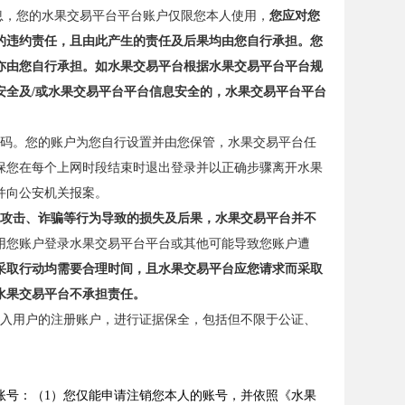
息，您的水果交易平台平台账户仅限您本人使用，
您应对您
的违约责任，且由此产生的责任及后果均由您自行承担。您
亦由您自行承担。如水果交易平台根据水果交易平台平台规
安全及/或水果交易平台平台信息安全的，水果交易平台平台
密码。您的账户为您自行设置并由您保管，水果交易平台任
保您在每个上网时段结束时退出登录并以正确步骤离开水果
并向公安机关报案。
攻击、诈骗等行为导致的损失及后果，水果交易平台并不
用您账户登录水果交易平台平台或其他可能导致您账户遭
采取行动均需要合理时间，且水果交易平台应您请求而采取
水果交易平台不承担责任。
进入用户的注册账户，进行证据保全，包括但不限于公证、
账号：（1）您仅能申请注销您本人的账号，并依照《水果