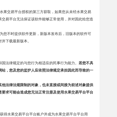
从水果交易平台授权的第三方获取，如果您从未经水果交易
果交易平台无法保证该软件能够正常使用，并对因此给您造
并为您不时提供软件更新，新版本发布后，旧版本的软件可
对并下载最新版本。
和国法律规定的与您行为相适应的民事行为能力。
若您不具
网站，您及您的监护人应依照法律规定承担因此而导致的一
其他法律法规限制的对象，也未直接或间接为前述对象提供
述要求可能会造成您无法正常注册及使用水果交易平台平台
可获得水果交易平台平台账户并成为水果交易平台平台用