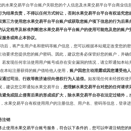
于您的水果交易平台平台账户关联您的个人信息及水果交易平台平台商业信
行为结果负责，不得以任何方式转让，否则水果交易平台平台有权追究您
权第三方使用您水果交易平台平台账户或获取您账户项下信息的行为后果
约认定程序及标准判断您水果交易平台平台账户的使用可能危及您的账户
应服务或终止本协议。
成功后，将产生用户名和密码等账户信息，您可以根据本站规定改变您的
主动要求您提供您的账户密码。因此，建议您务必保管好您的账户，并确
。若发现任何非法使用用户账号或存在安全漏洞的情况，请立即通知本站
将在本站注册获得的账户借给他人使用，
账户因您主动泄露或因您遭受他人
应通过司法、行政等救济途径向侵权行为人追偿。
如发现任何未经授权使
况，建议您立即通知水果交易平台，
您理解水果交易平台对您的任何请求
法避免或阻止侵害后果的形成或扩大，除水果交易平台存在法定过错外，
意，水果交易平台有权使用用户的注册信息、用户名、密码等信息，登录
号注销
终止使用水果交易平台账号服务，符合以下条件的，您可以申请注销您的