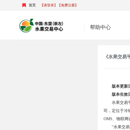
首页
【请登录】
【免费注册】
帮助中心
《水果交易平
版本更新日
版本生效日
水果交易平
司，定位于冷
OMS、物联
“水果交