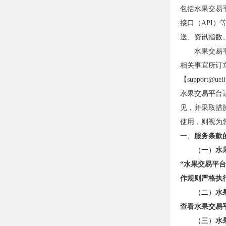
包括水果交易
接口（API
送、资讯指数
水果交易
相关事宜所订
【support
水果交易平台达
见，并采取措
使用，则视为
一、
服务条款
（一）
水
“水果交易平
作规则严格执
（二）
水
查看水果交易
（三）
水