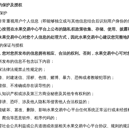
的保护及授权
的保护
非常重视用户个人信息（即能够独立或与其他信息结合后识别用户身份的
心按照在水果交易中心平台上公布的隐私权政策收集、存储、使用、披露
水果交易中心对您个人信息的处理方式，因此水果交易中心建议您完整地
息的保证与授权
，您对您所发布的信息拥有相应、合法的权利。否则，水果交易中心可对
所发布的信息不包含以下内容：
家法律法规禁止性规定的；
传、封建迷信、淫秽、色情、赌博、暴力、恐怖或者教唆犯罪的；
虚假、不准确或存在误导性的；
人知识产权或涉及第三方商业秘密及其他专有权利的；
诽谤、恐吓、涉及他人隐私等侵害他人合法权益的；
能破坏、篡改、删除、影响水果交易中心平台任何系统正常运行或未经授
、爬虫等恶意软件、程序代码的；
背社会公共利益或公共道德或依据相关水果交易中心平台协议、规则的规