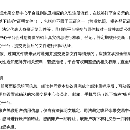
据水果交易中心平台规则以及相应的入驻注册流程，在线签订平台公示的
以下统称“证明文件”），包括但不限于三证合一（营业执照、税务登记
、法定代表人身份证复印件等，且须向平台提交与原件核对一致并加盖公
中心平台会对您提供的如上真实信息进行核验、登记，并定期核验更新，
心平台，提交更新后的文件进行相应认证。
假、过期文件或未及时通知并提交更新文件等情形的，应独立承担全部
次性通知您补齐相关资料，若您拒绝，平台有权调整您的相关权限，直至
。
明
按照注册页面提示填写信息、阅读并同意本协议且完成全部注册程序后，可
有权使用您设置或确认的水果交易中心会员名、邮箱、手机号码（以下简称“账
心平台。
于用户账户关联用户信用信息，仅当有法律明文规定、司法裁定或经水果交易
，您可进行账户的转让。您的账户一经转让，该账户项下权利义务一并转
由您承担。