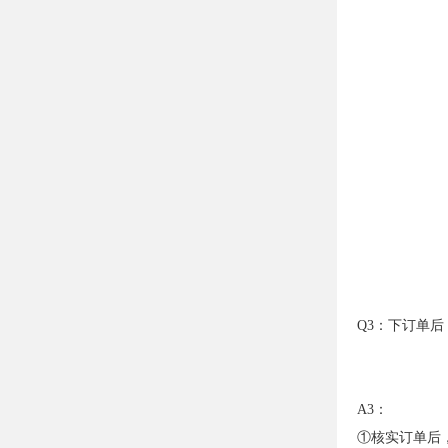
Q3：下订单
A3：
①核实订单后